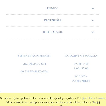
POMOC
PŁATNOŚCI
INFORMACJE
BUTIK STACJONARNY
GODZINY OTWARCIA
UL. DŁUGA 8/14
PON - PT:
9:00 - 17:00
00-238 WARSZAWA
SOBOTA:
ZAMKNIĘTE
POKAŻ PEŁNĄ WERSJĘ STRONY
Strona korzysta z plików cookies w celu realizacji usług i zgodnie z
Polityką Plików Cookies
.
Możesz określić warunki przechowywania lub dostępu do plików cookies w Twojej