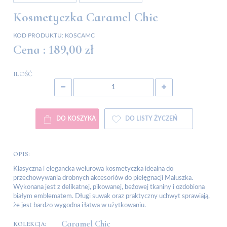
Kosmetyczka Caramel Chic
KOD PRODUKTU:
KOSCAMC
Cena :
189,00 zł
ILOŚĆ
DO KOSZYKA
DO LISTY ŻYCZEŃ
OPIS:
Klasyczna i elegancka welurowa kosmetyczka idealna do
przechowywania drobnych akcesoriów do pielęgnacji Maluszka.
Wykonana jest z delikatnej, pikowanej, beżowej tkaniny i ozdobiona
białym emblematem. Długi suwak oraz praktyczny uchwyt sprawiają,
że jest bardzo wygodna i łatwa w użytkowaniu.
Caramel Chic
KOLEKCJA: