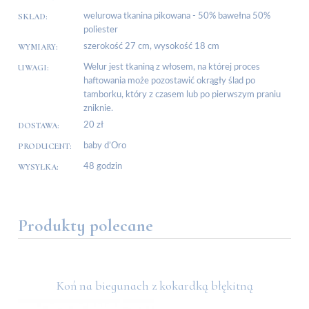
SKŁAD:
welurowa tkanina pikowana - 50% bawełna 50%
poliester
WYMIARY:
szerokość 27 cm, wysokość 18 cm
UWAGI:
Welur jest tkaniną z włosem, na której proces
haftowania może pozostawić okrągły ślad po
tamborku, który z czasem lub po pierwszym praniu
zniknie.
DOSTAWA:
20 zł
PRODUCENT:
baby d’Oro
WYSYŁKA:
48 godzin
Produkty polecane
Koń na biegunach z kokardką błękitną