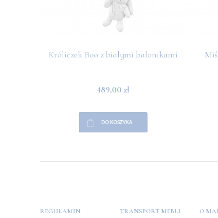
Króliczek Boo z białymi balonikami
Miś
489,00 zł
DO KOSZYKA
POMOC
PŁATNOŚCI
INFO
REGULAMIN
TRANSPORT MEBLI
O MA