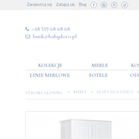
Zarejestruj się
Zaloguj się
Blog
+48 519 68 68 68
butik@babydoro.pl
KOLEKCJE
MEBLE
KO
LINIE MEBLOWE
FOTELE
OŚ
»
»
MEBLE
SZAFY DLA DZIECI
STRONA GŁÓWNA