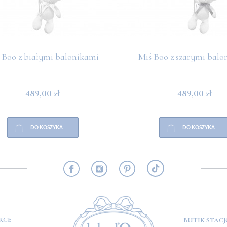
 Boo z białymi balonikami
Miś Boo z szarymi balo
489,00 zł
489,00 zł
DO KOSZYKA
DO KOSZYKA
RMACJE
RCE
BUTIK STAC