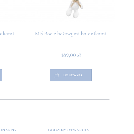
nikami
Miś Boo z beżowymi balonikami
Miś 
489,00 zł
DO KOSZYKA
JONARNY
GODZINY OTWARCIA