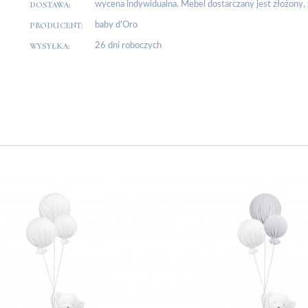
DOSTAWA:
wycena indywidualna. Mebel dostarczany jest złożony
PRODUCENT:
baby d’Oro
WYSYŁKA:
26 dni roboczych