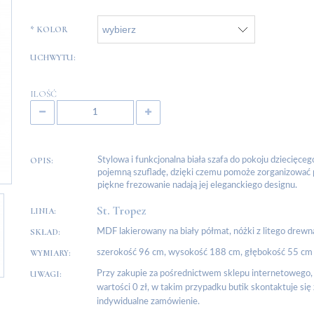
*
KOLOR
UCHWYTU:
ILOŚĆ
OPIS:
Stylowa i funkcjonalna biała szafa do pokoju dziecięce
pojemną szufladę, dzięki czemu pomoże zorganizować 
piękne frezowanie nadają jej eleganckiego designu.
St. Tropez
LINIA:
SKŁAD:
MDF lakierowany na biały półmat, nóżki z litego drew
WYMIARY:
szerokość 96 cm, wysokość 188 cm, głębokość 55 cm
UWAGI:
Przy zakupie za pośrednictwem sklepu internetowego, 
wartości 0 zł, w takim przypadku butik skontaktuje się
indywidualne zamówienie.