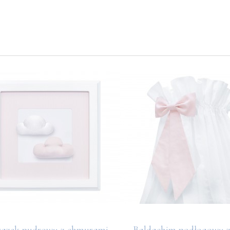
azek pudrowy z chmurami
Baldachim podłogowy 