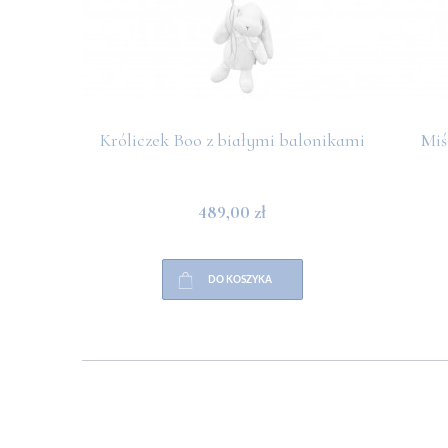
Króliczek Boo z białymi balonikami
Miś
489,00 zł
DO KOSZYKA
POMOC
PŁATNOŚCI
INFO