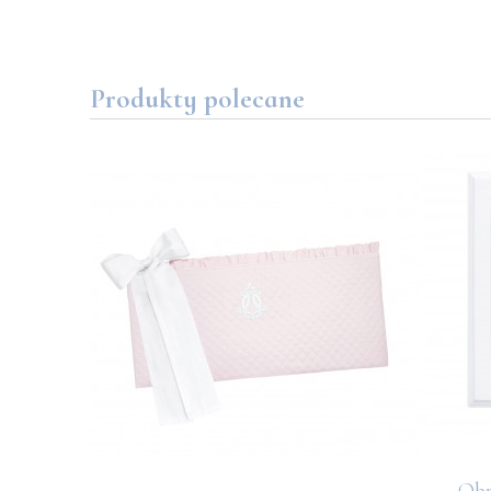
Produkty polecane
nej ramie
Obr