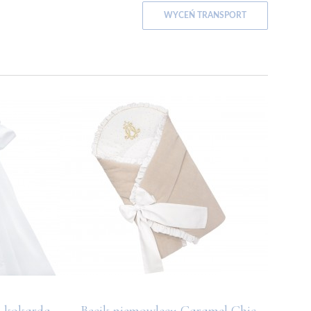
WYCEŃ TRANSPORT
z kokardą
Becik niemowlęcy Caramel Chic