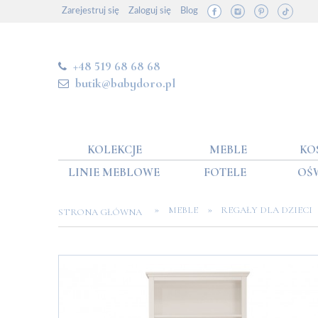
Zarejestruj się
Zaloguj się
Blog
+48 519 68 68 68
butik@babydoro.pl
KOLEKCJE
MEBLE
KO
LINIE MEBLOWE
FOTELE
OŚ
»
»
MEBLE
REGAŁY DLA DZIECI
STRONA GŁÓWNA