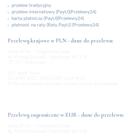
przelew tradycyjny
przelew internetowy (PayU)(Przelewy24)
karta płatnicza (PayU)(Przelewy24)
płatność na raty (Raty PayU) (Przelewy24)
Przelewy krajowe w PLN - dane do przelewu:
baby d’Oro – Magdalena Gola
Al. Komisji Edukacji Narodowej 94/109
02-777 Warszawa
ING Bank Śląski
33 1050 1025 1000 0092 1614 9527
W tytule przelewu prosimy wpisać numer zamówienia.
Przelewy zagraniczne w EUR - dane do przelewu:
baby d’Oro – Magdalena Gola
Al. Komisji Edukacji Narodowej 94/109