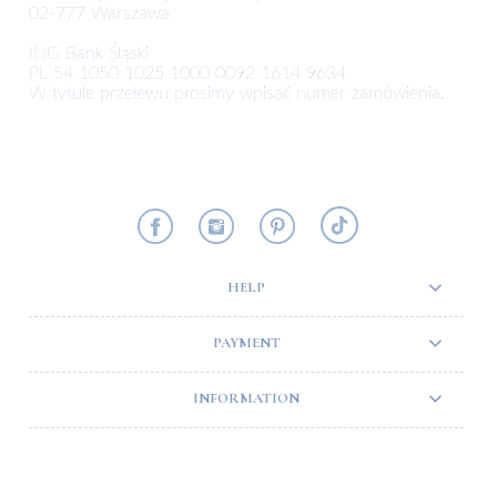
02-777 Warszawa
ING Bank Śląski
PL 54 1050 1025 1000 0092 1614 9634
W tytule przelewu prosimy wpisać numer zamówienia.
HELP
PAYMENT
INFORMATION