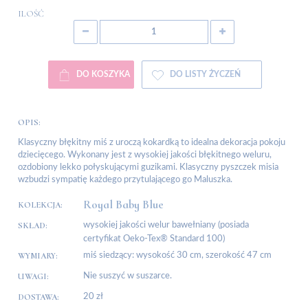
ILOŚĆ
DO KOSZYKA
DO LISTY ŻYCZEŃ
OPIS:
Klasyczny błękitny miś z uroczą kokardką to idealna dekoracja pokoju
dziecięcego. Wykonany jest z wysokiej jakości błękitnego weluru,
ozdobiony lekko połyskującymi guzikami. Klasyczny pyszczek misia
wzbudzi sympatię każdego przytulającego go Maluszka.
Royal Baby Blue
KOLEKCJA:
SKŁAD:
wysokiej jakości welur bawełniany (posiada
certyfikat Oeko-Tex® Standard 100)
WYMIARY:
miś siedzący: wysokość 30 cm, szerokość 47 cm
UWAGI:
Nie suszyć w suszarce.
DOSTAWA:
20 zł