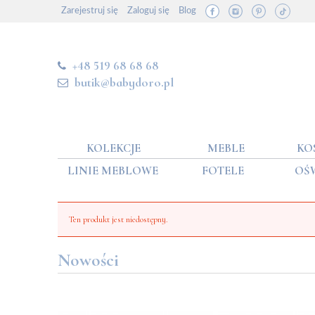
Zarejestruj się
Zaloguj się
Blog
+48 519 68 68 68
butik@babydoro.pl
KOLEKCJE
MEBLE
KO
LINIE MEBLOWE
FOTELE
OŚ
Ten produkt jest niedostępny.
Nowości