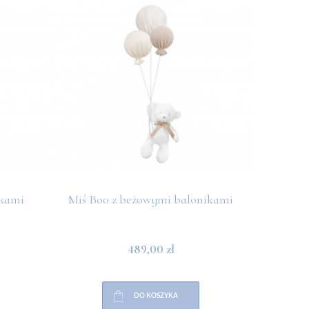
ikami
Miś Boo z beżowymi balonikami
Miś Boo
489,00 zł
DO KOSZYKA