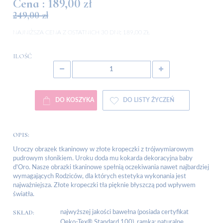
Cena :
189,00 zł
249,00 zł
NAJNIŻSZA CENA Z OSTATNICH 30 DNI:
189.00 ZŁ
ILOŚĆ
DO KOSZYKA
DO LISTY ŻYCZEŃ
OPIS:
Uroczy obrazek tkaninowy w złote kropeczki z trójwymiarowym
pudrowym słonikiem. Uroku doda mu kokarda dekoracyjna baby
d'Oro. Nasze obrazki tkaninowe spełnią oczekiwania nawet najbardziej
wymagających Rodziców, dla których estetyka wykonania jest
najważniejsza. Złote kropeczki tła pięknie błyszczą pod wpływem
światła.
SKŁAD:
najwyższej jakości bawełna (posiada certyfikat
Oeko-Tex® Standard 100), ramka: naturalne