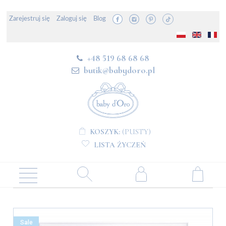
Zarejestruj się
Zaloguj się
Blog
+48 519 68 68 68
butik@babydoro.pl
KOSZYK:
(PUSTY)
LISTA ŻYCZEŃ
Sale