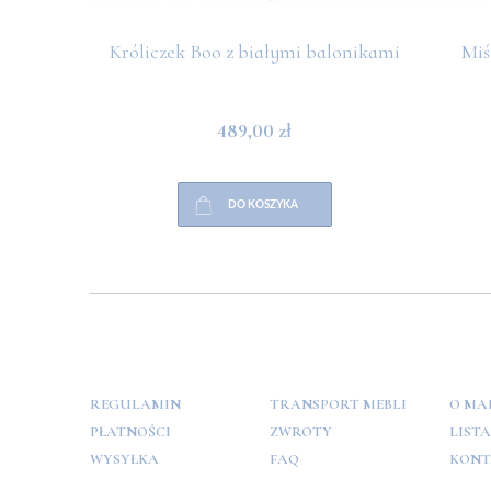
Króliczek Boo z białymi balonikami
Miś
489,00 zł
DO KOSZYKA
POMOC
PŁATNOŚCI
INFO
REGULAMIN
TRANSPORT MEBLI
O MA
PŁATNOŚCI
ZWROTY
LIST
WYSYŁKA
FAQ
KONT