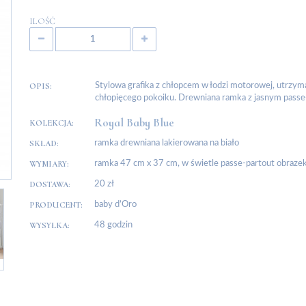
ILOŚĆ
OPIS:
Stylowa grafika z chłopcem w łodzi motorowej, utrzyma
chłopięcego pokoiku. Drewniana ramka z jasnym passe-p
Royal Baby Blue
KOLEKCJA:
SKŁAD:
ramka drewniana lakierowana na biało
WYMIARY:
ramka 47 cm x 37 cm, w świetle passe-partout obraze
DOSTAWA:
20 zł
PRODUCENT:
baby d’Oro
WYSYŁKA:
48 godzin