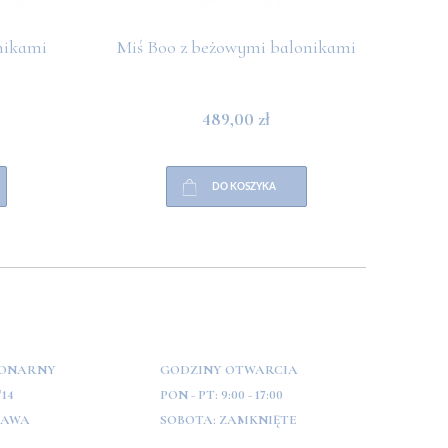
nikami
Miś Boo z beżowymi balonikami
Miś 
489,00 zł
DO KOSZYKA
JONARNY
GODZINY OTWARCIA
/14
PON - PT:
9:00 - 17:00
ZAWA
SOBOTA:
ZAMKNIĘTE