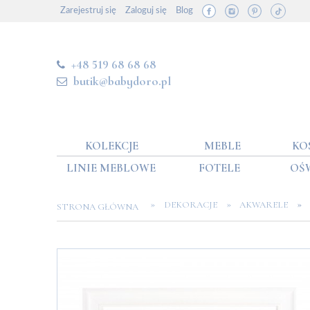
Zarejestruj się
Zaloguj się
Blog
+48 519 68 68 68
butik@babydoro.pl
KOLEKCJE
MEBLE
KO
LINIE MEBLOWE
FOTELE
OŚ
»
»
»
DEKORACJE
AKWARELE
STRONA GŁÓWNA