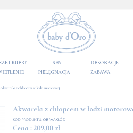
SZE I KUFRY
SEN
DEKORACJE
WIETLENIE
PIELĘGNACJA
ZABAWA
Akwarela z chłopcem w łodzi motorowej
Akwarela z chłopcem w łodzi motorow
KOD PRODUKTU:
OBRAAKŁÓD
Cena :
209,00 zł