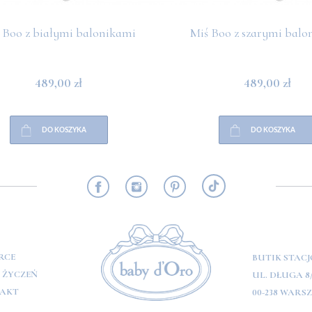
 Boo z białymi balonikami
Miś Boo z szarymi balo
489,00 zł
489,00 zł
DO KOSZYKA
DO KOSZYKA
RMACJE
RCE
BUTIK STAC
A ŻYCZEŃ
UL. DŁUGA 8
AKT
00-238 WARS