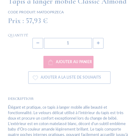
Tapis à langer mobile Classic Almond
CODE PRODUIT:
MATDOPRZECA
Prix :
57,93 €
QUANTITÉ
AJOUTER AU PANIER
AJOUTER A LA LISTE DE SOUHAITS
DESCRIPTION:
Élégant et pratique, ce tapis à langer mobile allie beauté et
fonctionnalité. Le velours délicat utilisé à l’intérieur du tapis est très
doux et procure un confort exceptionnel lors du change de bébé.
L’extérieur est en coton matelassé blanc, décoré d’un subtil emblème
baby d’Oro couleur amande légèrement brillant. Le tapis comporte
quatre poches internes pratiques, pouvant facilement accueillir jusqu’à