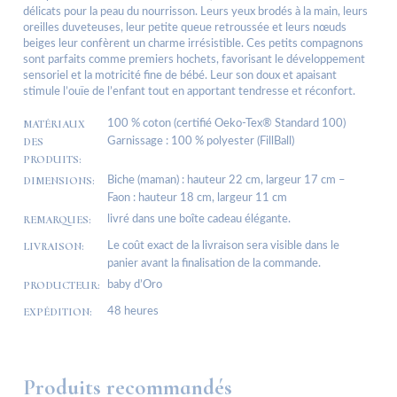
délicats pour la peau du nourrisson. Leurs yeux brodés à la main, leurs
oreilles duveteuses, leur petite queue retroussée et leurs nœuds
beiges leur confèrent un charme irrésistible. Ces petits compagnons
sont parfaits comme premiers hochets, favorisant le développement
sensoriel et la motricité fine de bébé. Leur son doux et apaisant
stimule l’ouïe de l’enfant tout en apportant tendresse et réconfort.
MATÉRIAUX
100 % coton (certifié Oeko-Tex® Standard 100)
DES
Garnissage : 100 % polyester (FillBall)
PRODUITS:
DIMENSIONS:
Biche (maman) : hauteur 22 cm, largeur 17 cm –
Faon : hauteur 18 cm, largeur 11 cm
REMARQUES:
livré dans une boîte cadeau élégante.
LIVRAISON:
Le coût exact de la livraison sera visible dans le
panier avant la finalisation de la commande.
PRODUCTEUR:
baby d’Oro
EXPÉDITION:
48 heures
Produits recommandés