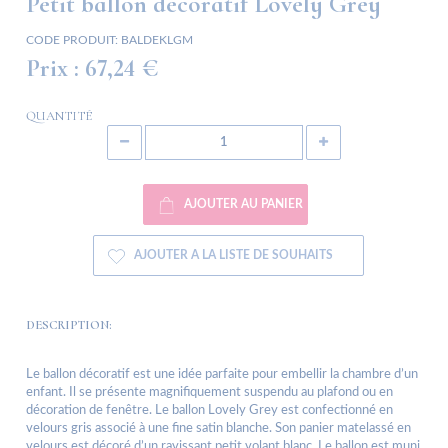
Petit ballon décoratif Lovely Grey
CODE PRODUIT:
BALDEKLGM
Prix :
67,24 €
QUANTITÉ
AJOUTER AU PANIER
AJOUTER A LA LISTE DE SOUHAITS
DESCRIPTION:
Le ballon décoratif est une idée parfaite pour embellir la chambre d’un
enfant. Il se présente magnifiquement suspendu au plafond ou en
décoration de fenêtre. Le ballon Lovely Grey est confectionné en
velours gris associé à une fine satin blanche. Son panier matelassé en
velours est décoré d’un ravissant petit volant blanc. Le ballon est muni