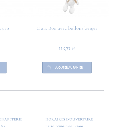
 gris
Ours Boo avec ballons beiges
O
113,77 €
AJOUTER AU PANIER
E PAPETERIE
HORAIRES D'OUVERTURE
/14
LUN - VEN:
9:00 - 17:00