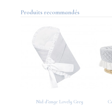
Produits recommandés
White
Nid d’ange Lovely Grey
Co