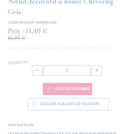
Nœud décoratif à nouer Cheverny
Gris
CODE PRODUIT:
KOKWCHSZ
Prix :
11,40 €
16,05 €
PRIX LE PLUS BAS AU COURS DES 30 DERNIERS JOURS:
11.40 €
QUANTITÉ
AJOUTER AU PANIER
AJOUTER A LA LISTE DE SOUHAITS
DESCRIPTION:
Le nœud décoratif Cheverny Gris est une décoration élégante et