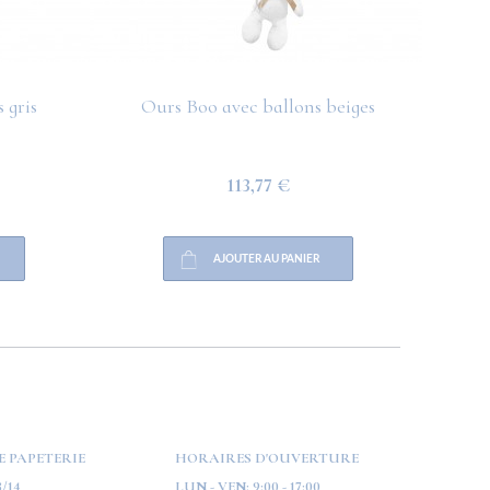
 gris
Ours Boo avec ballons beiges
O
113,77 €
AJOUTER AU PANIER
E PAPETERIE
HORAIRES D'OUVERTURE
/14
LUN - VEN:
9:00 - 17:00