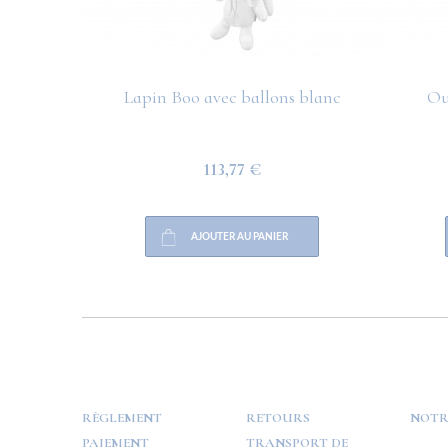
Lapin Boo avec ballons blanc
Ou
113,77 €
AJOUTER AU PANIER
HELP
PAYMENT
INFO
RÈGLEMENT
RETOURS
NOTR
PAIEMENT
TRANSPORT DE