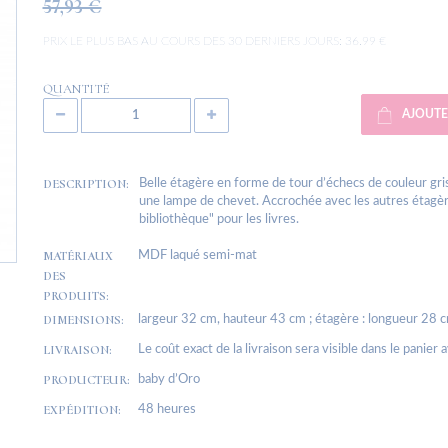
57,93 €
PRIX LE PLUS BAS AU COURS DES 30 DERNIERS JOURS:
36.99 €
QUANTITÉ
AJOUTE
DESCRIPTION:
Belle étagère en forme de tour d’échecs de couleur gri
une lampe de chevet. Accrochée avec les autres étagères
bibliothèque" pour les livres.
MATÉRIAUX
MDF laqué semi-mat
DES
PRODUITS:
DIMENSIONS:
largeur 32 cm, hauteur 43 cm ; étagère : longueur 28
LIVRAISON:
Le coût exact de la livraison sera visible dans le panier 
PRODUCTEUR:
baby d’Oro
EXPÉDITION:
48 heures