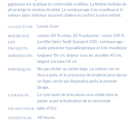
gigoteuse est pratique et confortable à utiliser. La finition inclinée du
pli protège le menton du bébé. Le rembourrage très moelleux et le
velours blanc intérieur assurent chaleur et confort à votre enfant.
COLLECTION:
Lovely Grey
MATÉRIAUX
velours 80 % coton, 20 % polyester ; coton 100 %
DES
(certifié Oeko-Tex® Standard 100) ; rembourrage :
PRODUITS:
ouate polyester hypoallergénique et très moelleuse
DIMENSIONS:
longueur 86 cm, largeur sous les aisselles 40 cm,
largeur à la base 58 cm
REMARQUES:
Ne pas sécher au sèche-linge. Le velours est un
tissu à poils, et le processus de broderie peut laisser
un léger cercle qui disparaîtra après le premier
lavage.
LIVRAISON:
Le coût exact de la livraison sera visible dans le
panier avant la finalisation de la commande.
PRODUCTEUR:
baby d’Oro
EXPÉDITION:
48 heures