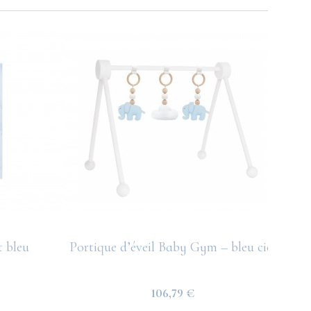
 bleu
Portique d’éveil Baby Gym – bleu ciel
Sac
106,79 €