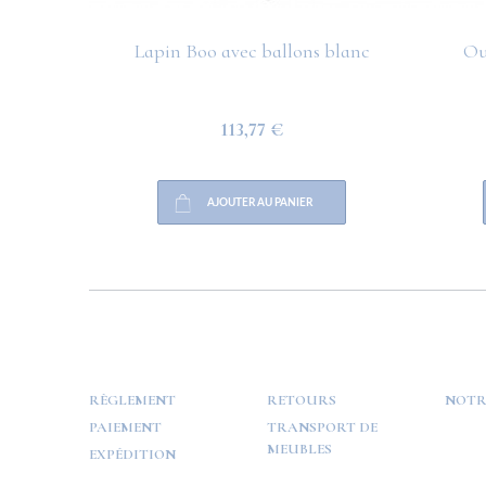
Lapin Boo avec ballons blanc
Ou
113,77 €
AJOUTER AU PANIER
HELP
PAYMENT
INFO
RÈGLEMENT
RETOURS
NOTR
PAIEMENT
TRANSPORT DE
MEUBLES
EXPÉDITION