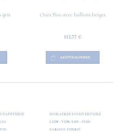
 gris
Ours Boo avec ballons beiges
O
113,77 €
AJOUTER AU PANIER
E PAPETERIE
HORAIRES D'OUVERTURE
/14
LUN - VEN:
9:00 - 17:00
VIE
SAMEDI:
FERMÉ