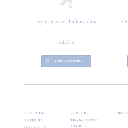
Lapin Boo avec ballons blanc
Ou
113,77 €
AJOUTER AU PANIER
HELP
PAYMENT
INFO
RÈGLEMENT
RETOURS
NOTR
PAIEMENT
TRANSPORT DE
MEUBLES
EXPÉDITION