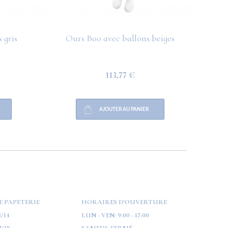
 gris
Ours Boo avec ballons beiges
O
113,77 €
AJOUTER AU PANIER
E PAPETERIE
HORAIRES D'OUVERTURE
/14
LUN - VEN:
9:00 - 17:00
VIE
SAMEDI:
FERMÉ