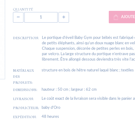
QUANTITÉ
AJOUTE
DESCRIPTION:
Le portique d’éveil Baby Gym pour bébés est fabriqué e
de petits éléphants, ainsi qu’un doux nuage blanc en 
Chaque suspension, décorée de petites perles en bois, p
par velcro. La large structure du portique n’entrave p
librement. Être allongé dessous deviendra très vite l’ac
MATÉRIAUX
structure en bois de hêtre naturel laqué blanc ; textil
DES
PRODUITS:
DIMENSIONS:
hauteur : 50 cm ; largeur : 62 cm
LIVRAISON:
Le coût exact de la livraison sera visible dans le panier 
PRODUCTEUR:
baby d’Oro
EXPÉDITION:
48 heures