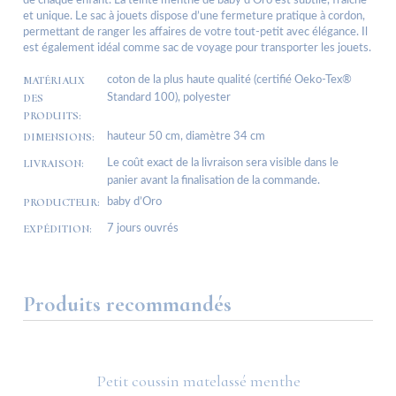
de chaque enfant. La teinte menthe de baby d’Oro est subtile, fraîche
et unique. Le sac à jouets dispose d’une fermeture pratique à cordon,
permettant de ranger les affaires de votre tout-petit avec élégance. Il
est également idéal comme sac de voyage pour transporter les jouets.
MATÉRIAUX
coton de la plus haute qualité (certifié Oeko-Tex®
DES
Standard 100), polyester
PRODUITS:
DIMENSIONS:
hauteur 50 cm, diamètre 34 cm
LIVRAISON:
Le coût exact de la livraison sera visible dans le
panier avant la finalisation de la commande.
PRODUCTEUR:
baby d’Oro
EXPÉDITION:
7 jours ouvrés
Produits recommandés
Petit coussin matelassé menthe