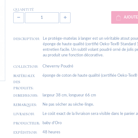
QUANTITÉ
AJOUTE
DESCRIPTION:
Le protège-matelas à langer est un véritable atout pour 
éponge de haute qualité (certifié Oeko-Tex® Standard 10
entretien facile. Un subtil volant poudré orné de jolis 
au produit une fonction décorative.
COLLECTION:
Cheverny Poudré
MATÉRIAUX
éponge de coton de haute qualité (certifiée Oeko-Tex®
DES
PRODUITS:
DIMENSIONS:
largeur 38 cm, longueur 66 cm
REMARQUES:
Ne pas sécher au sèche-linge.
LIVRAISON:
Le coût exact de la livraison sera visible dans le panier 
PRODUCTEUR:
baby d’Oro
EXPÉDITION:
48 heures