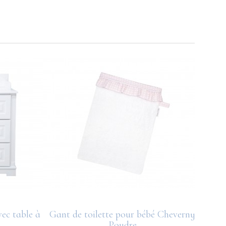
c table à
Gant de toilette pour bébé Cheverny
Paru
Poudre