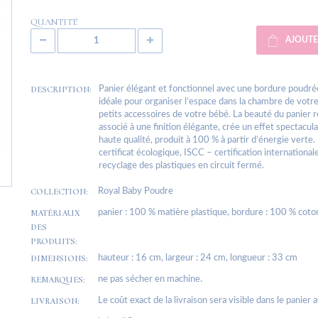
QUANTITÉ
AJOUTE
DESCRIPTION:
Panier élégant et fonctionnel avec une bordure poudrée,
idéale pour organiser l’espace dans la chambre de votre
petits accessoires de votre bébé. La beauté du panier ré
associé à une finition élégante, crée un effet spectacula
haute qualité, produit à 100 % à partir d’énergie verte.
certificat écologique, ISCC – certification internatio
recyclage des plastiques en circuit fermé.
COLLECTION:
Royal Baby Poudre
MATÉRIAUX
panier : 100 % matière plastique, bordure : 100 % coto
DES
PRODUITS:
DIMENSIONS:
hauteur : 16 cm, largeur : 24 cm, longueur : 33 cm
REMARQUES:
ne pas sécher en machine.
LIVRAISON:
Le coût exact de la livraison sera visible dans le panier 