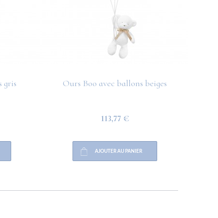
 gris
Ours Boo avec ballons beiges
O
113,77 €
AJOUTER AU PANIER