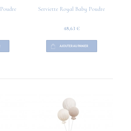
 Poudre
Serviette Royal Baby Poudre
Coffr
48,63 €
AJOUTER AU PANIER