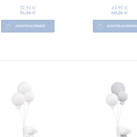
57,93 €
43,97 €
76,54 €
60,26 €
AJOUTER AU PANIER
AJOUTER AU PANIER