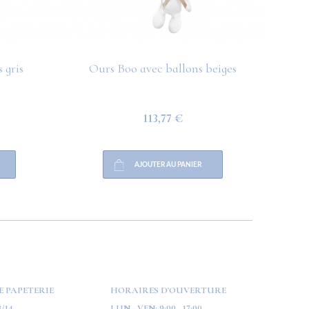
 gris
Ours Boo avec ballons beiges
O
113,77 €
AJOUTER AU PANIER
E PAPETERIE
HORAIRES D'OUVERTURE
/14
LUN - VEN:
9:00 - 17:00