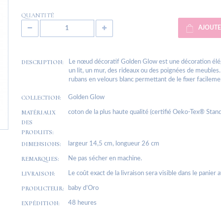
QUANTITÉ
AJOUTE
DESCRIPTION:
Le nœud décoratif Golden Glow est une décoration élég
un lit, un mur, des rideaux ou des poignées de meubles.
rubans en velours blanc permettant de le fixer facileme
COLLECTION:
Golden Glow
MATÉRIAUX
coton de la plus haute qualité (certifié Oeko-Tex® Stan
DES
PRODUITS:
DIMENSIONS:
largeur 14,5 cm, longueur 26 cm
REMARQUES:
Ne pas sécher en machine.
LIVRAISON:
Le coût exact de la livraison sera visible dans le panier 
PRODUCTEUR:
baby d’Oro
EXPÉDITION:
48 heures