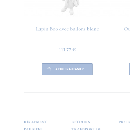
Lapin Boo avec ballons blanc
Ou
113,77 €
AJOUTER AU PANIER
HELP
PAYMENT
INFO
RÈGLEMENT
RETOURS
NOTR
PAIEMENT
TRANSPORT DE