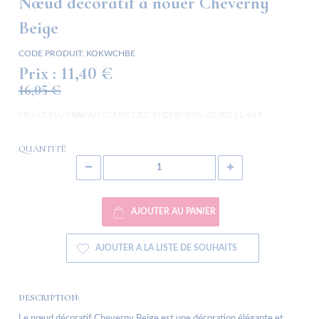
Nœud décoratif à nouer Cheverny
Beige
CODE PRODUIT:
KOKWCHBE
Prix :
11,40 €
16,05 €
PRIX LE PLUS BAS AU COURS DES 30 DERNIERS JOURS:
11.40 €
QUANTITÉ
AJOUTER AU PANIER
AJOUTER A LA LISTE DE SOUHAITS
DESCRIPTION:
Le nœud décoratif Cheverny Beige est une décoration élégante et