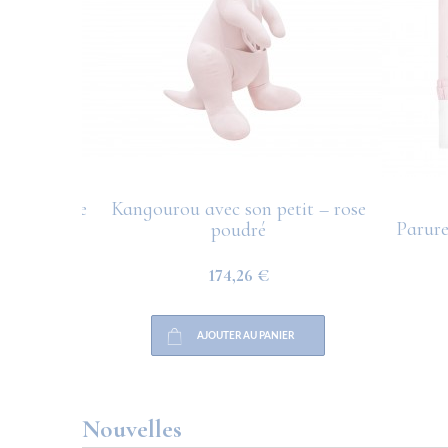
 supérieure
Kangourou avec son petit – rose
Parure
poudré
174,26 €
AJOUTER AU PANIER
Nouvelles