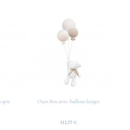
 gris
Ours Boo avec ballons beiges
O
113,77 €