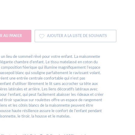
R AU PANIER
AJOUTER A LA LISTE DE SOUHAITS
t un lieu de sommeil rêvé pour votre enfant. La maisonnette
légante chambre d’enfant. Le tissu matelassé en coton du
une composition féerique qui illumine magnifiquement l’espace
passepoil blanc qui souligne parfaitement le ravissant volant.
créent une entrée centrale confortable qui n’est pas
enfant d’utiliser librement le lit sans accrocher sa tête aux
res latérales et arrière. Les liens décoratifs latéraux avec
ur l’enfant, qui peut facilement abaisser les rideaux et créer
nd tiroir spacieux sur roulettes offre un espace de rangement
s liens et les côtés blancs de la maisonnette peuvent être
mousse haute résilience assure le confort de l’enfant pendant
onnette, le tiroir, la housse et le matelas.