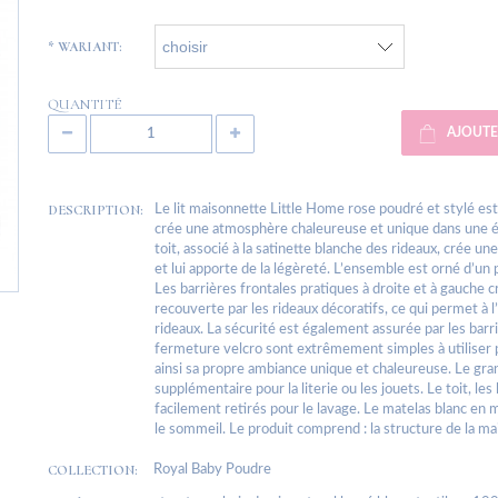
*
WARIANT:
QUANTITÉ
AJOUTE
DESCRIPTION:
Le lit maisonnette Little Home rose poudré et stylé es
crée une atmosphère chaleureuse et unique dans une é
toit, associé à la satinette blanche des rideaux, crée 
et lui apporte de la légèreté. L’ensemble est orné d’un 
Les barrières frontales pratiques à droite et à gauche 
recouverte par les rideaux décoratifs, ce qui permet à l’
rideaux. La sécurité est également assurée par les barriè
fermeture velcro sont extrêmement simples à utiliser po
ainsi sa propre ambiance unique et chaleureuse. Le gra
supplémentaire pour la literie ou les jouets. Le toit, le
facilement retirés pour le lavage. Le matelas blanc en 
le sommeil. Le produit comprend : la structure de la mais
COLLECTION:
Royal Baby Poudre