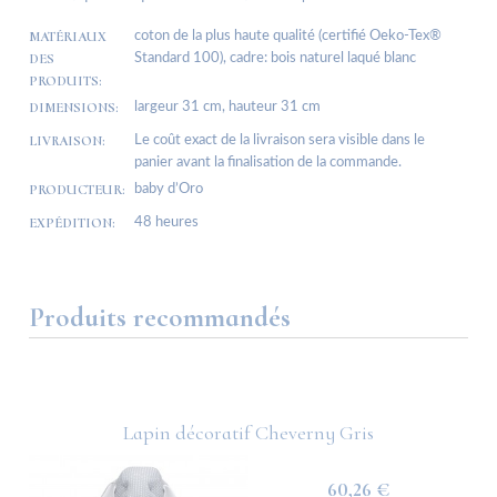
MATÉRIAUX
coton de la plus haute qualité (certifié Oeko-Tex®
DES
Standard 100), cadre: bois naturel laqué blanc
PRODUITS:
DIMENSIONS:
largeur 31 cm, hauteur 31 cm
LIVRAISON:
Le coût exact de la livraison sera visible dans le
panier avant la finalisation de la commande.
PRODUCTEUR:
baby d’Oro
EXPÉDITION:
48 heures
Produits recommandés
B
Lapin décoratif Cheverny Gris
60,26 €