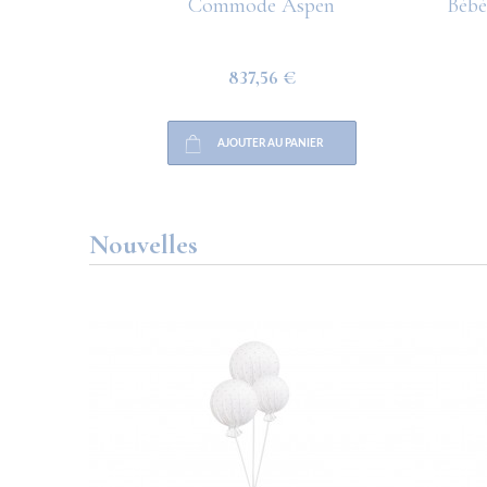
anche
Commode Aspen
Bébé
837,56 €
AJOUTER AU PANIER
Nouvelles