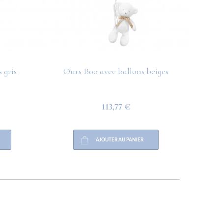
 gris
Ours Boo avec ballons beiges
O
113,77 €
AJOUTER AU PANIER