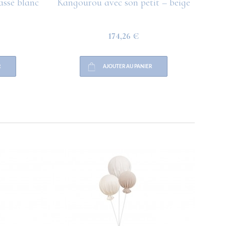
assé blanc
Kangourou avec son petit – beige
Berc
174,26 €
AJOUTER AU PANIER