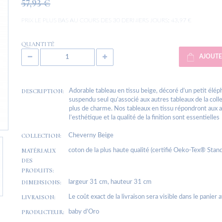
57,93 €
PRIX LE PLUS BAS AU COURS DES 30 DERNIERS JOURS:
43.97 €
QUANTITÉ
AJOUTE
DESCRIPTION:
Adorable tableau en tissu beige, décoré d’un petit élép
suspendu seul qu’associé aux autres tableaux de la coll
plus de charme. Nos tableaux en tissu répondront aux 
l’esthétique et la qualité de la finition sont essentielles
COLLECTION:
Cheverny Beige
MATÉRIAUX
coton de la plus haute qualité (certifié Oeko-Tex® Stand
DES
PRODUITS:
DIMENSIONS:
largeur 31 cm, hauteur 31 cm
LIVRAISON:
Le coût exact de la livraison sera visible dans le panier 
PRODUCTEUR:
baby d’Oro