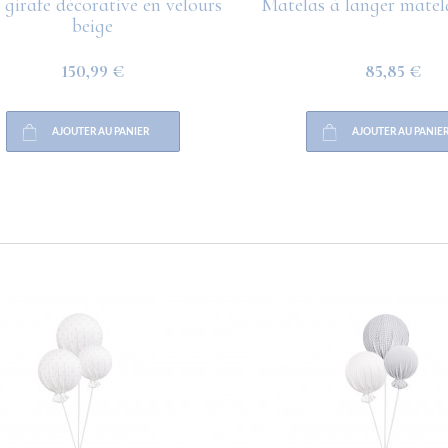
 girafe décorative en velours
Matelas à langer matel
beige
150,99 €
85,85 €
AJOUTER AU PANIER
AJOUTER AU PANIER