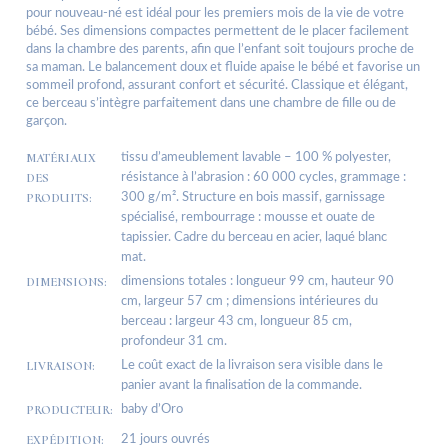
pour nouveau-né est idéal pour les premiers mois de la vie de votre
bébé. Ses dimensions compactes permettent de le placer facilement
dans la chambre des parents, afin que l’enfant soit toujours proche de
sa maman. Le balancement doux et fluide apaise le bébé et favorise un
sommeil profond, assurant confort et sécurité. Classique et élégant,
ce berceau s’intègre parfaitement dans une chambre de fille ou de
garçon.
MATÉRIAUX
tissu d’ameublement lavable – 100 % polyester,
DES
résistance à l’abrasion : 60 000 cycles, grammage :
PRODUITS:
300 g/m². Structure en bois massif, garnissage
spécialisé, rembourrage : mousse et ouate de
tapissier. Cadre du berceau en acier, laqué blanc
mat.
DIMENSIONS:
dimensions totales : longueur 99 cm, hauteur 90
cm, largeur 57 cm ; dimensions intérieures du
berceau : largeur 43 cm, longueur 85 cm,
profondeur 31 cm.
LIVRAISON:
Le coût exact de la livraison sera visible dans le
panier avant la finalisation de la commande.
PRODUCTEUR:
baby d’Oro
EXPÉDITION:
21 jours ouvrés