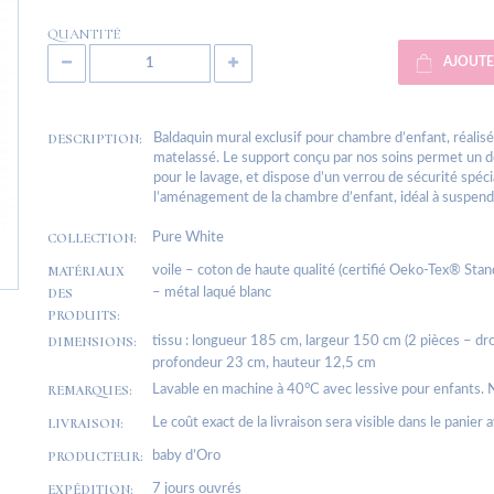
QUANTITÉ
AJOUTE
DESCRIPTION:
Baldaquin mural exclusif pour chambre d’enfant, réalis
matelassé. Le support conçu par nos soins permet un d
pour le lavage, et dispose d’un verrou de sécurité spéc
l’aménagement de la chambre d’enfant, idéal à suspendre
COLLECTION:
Pure White
MATÉRIAUX
voile – coton de haute qualité (certifié Oeko-Tex® Sta
DES
– métal laqué blanc
PRODUITS:
DIMENSIONS:
tissu : longueur 185 cm, largeur 150 cm (2 pièces – dro
profondeur 23 cm, hauteur 12,5 cm
REMARQUES:
Lavable en machine à 40°C avec lessive pour enfants. 
LIVRAISON:
Le coût exact de la livraison sera visible dans le panier 
PRODUCTEUR:
baby d’Oro
EXPÉDITION:
7 jours ouvrés