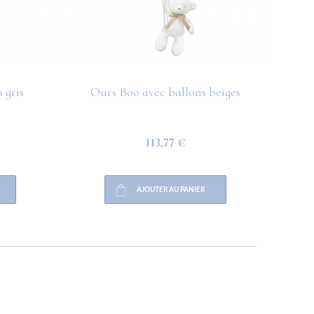
 gris
Ours Boo avec ballons beiges
O
113,77 €
AJOUTER AU PANIER