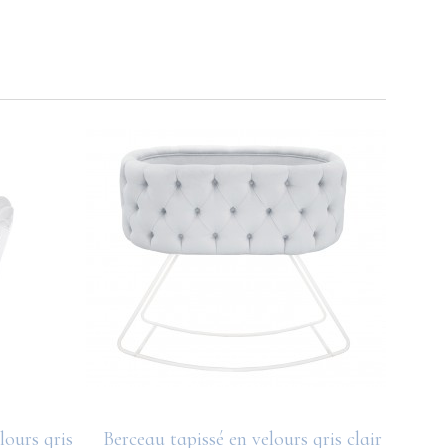
lours gris
Berceau tapissé en velours gris clair
Nœud 