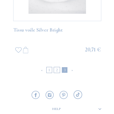
Tissu voile Silver Bright
20,71 €
«
1
2
3
»
HELP