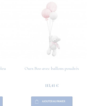
bleu
Ours Boo avec ballons poudrés
Lapin
113,41 €
AJOUTER AU PANIER